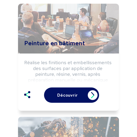
Peinture en bâtiment
Réalise les finitions et embellissements 
des surfaces par application de 
peinture, résine, vernis, après 
préparation manuelle ou mécanique 
des supports. Pose des revêtements 
muraux (papiers peints, tissus...).

Découvrir
Peut poser des revêtements de sol 
(moquette, linoléum, ...), des vitres, ...