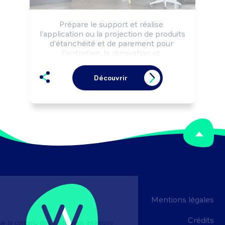
Prépare le support et réalise 
l'application ou la projection de produits 
d'étanchéité et de parement pour 
l'entretien, la rénovation et 
l'embellissement de façades, murs et 
terrasses selon les règles de sécurité.
Découvrir
Mentions légales
Crédits