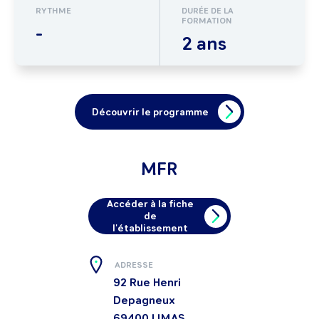
RYTHME
DURÉE DE LA
FORMATION
-
2 ans
Découvrir le programme
MFR
Accéder à la fiche
de
l'établissement
ADRESSE
92 Rue Henri
Depagneux
69400
LIMAS