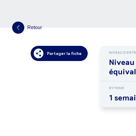
Retour
NIVEAU D'ENT
Partager la fiche
Niveau
équiva
RYTHME
1 semai