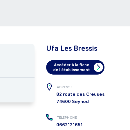
Ufa Les Bressis
Accéder à la fiche
de l'établissement
ADRESSE
82 route des Creuses
74600
Seynod
TÉLÉPHONE
0662121651