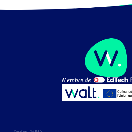
Création :
DAJM.fr