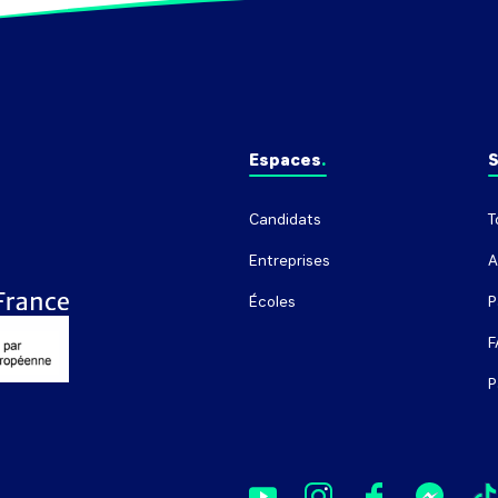
Espaces
S
Candidats
T
Entreprises
A
Écoles
P
F
P