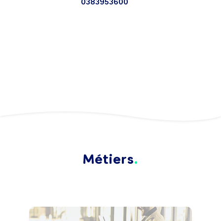
0383953600
Métiers