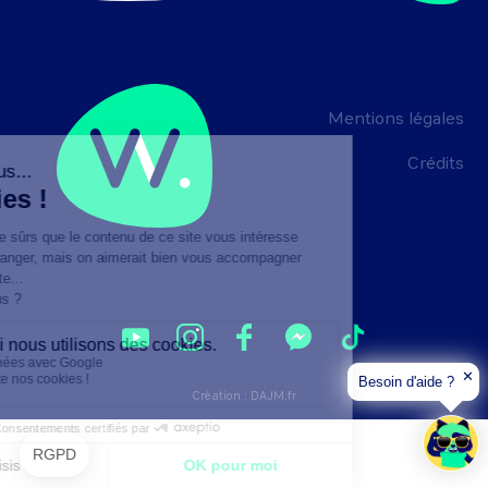
Mentions légales
Crédits
✕
Besoin d'aide ?
Création :
DAJM.fr