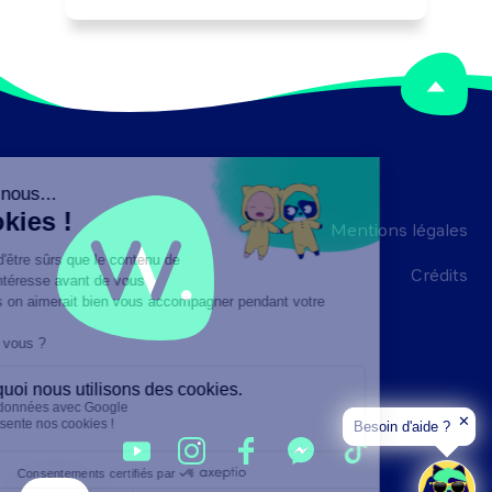
Peut élaborer des procédures qualité et 
des solutions d'amélioration de 
productivité (techniques, 
organisationnelles, ...).

Peut coordonner une équipe.
Mentions légales
Crédits
✕
Besoin d'aide ?