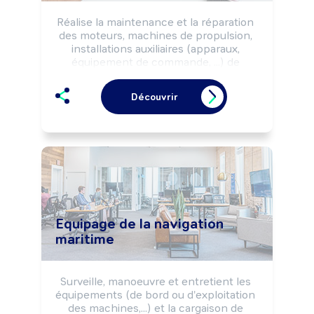
Réalise la maintenance et la réparation 
des moteurs, machines de propulsion, 
installations auxiliaires (apparaux, 
équipement de commande, ...) de 
bateaux et navires, selon les règles de 
sécurité et la réglementation.

Découvrir
Installe et met en service des moteurs 
hors bord, inbord, essence ou diesel et 
leurs équipements et accessoires 
périphériques.

Peut manoeuvrer et déplacer des 
bateaux.

Peut réaliser des opérations d'usinage 
de pièces.
Equipage de la navigation
maritime
Surveille, manoeuvre et entretient les 
équipements (de bord ou d'exploitation 
des machines,...) et la cargaison de 