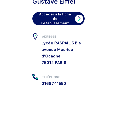
Gustave Eiffel
Accéder à la fiche
de
l'établissement
ADRESSE
Lycée RASPAIL 5 Bis
avenue Maurice
d’Ocagne
75014
PARIS
TÉLÉPHONE
0169741550