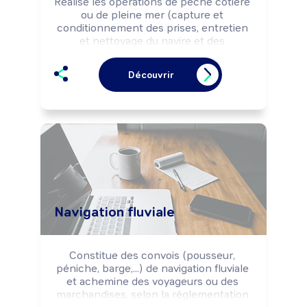
Réalise les opérations de pêche côtière 
ou de pleine mer (capture et 
conditionnement des prises, entretien 
et nettoyage du navire et des 
équipements, ...) selon les règles de 
sécurité et les objectifs d'exploitation 
Découvrir
(commerciaux, qualitatifs, ...).

Peut coordonner un équipage.
Navigation fluviale
Constitue des convois (pousseur, 
péniche, barge,...) de navigation fluviale 
et achemine des voyageurs ou des 
marchandises, selon la réglementation 