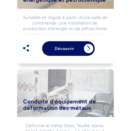
Peut suivre et analyser les données de 
production.
Surveille et régule à partir d'une salle de 
commande, une installation de 
production d'énergie ou de pétrochimie. 
Intervient selon les règles de sécurité, 
de sûreté, les normes 
environnementales et les impératifs de 
Découvrir
production.

Peut effectuer des rondes sur les 
installations. Peut réaliser des 
opérations de maintenance préventive.

Peut coordonner une équipe.
Conduite d'équipement de
déformation des métaux
Déforme le métal (bloc, feuille, barre, 