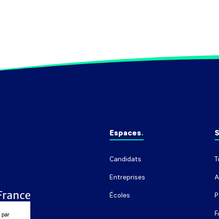
illustrations, photographies, ...) et 
r
réécrire un texte.

m
Peut intervenir dans un domaine 
spécifique (bibliographie, texte 
P
scientifique, langue régionale, ...).
u
Espaces
S
Candidats
T
Entreprises
A
Écoles
P
F