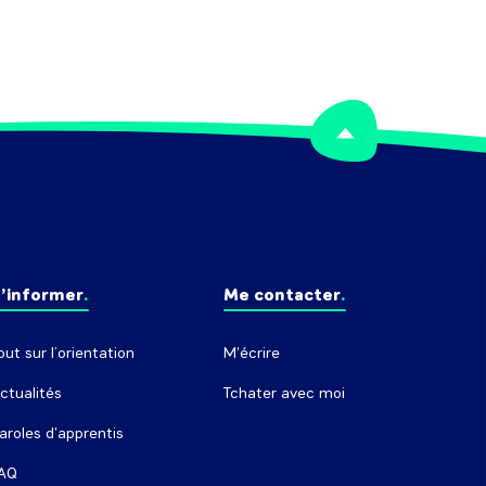
elief des métaux, des plastiques, des 
atériaux composites, organiques et 
minéraux.

eut coordonner une équipe et diriger 
n service prépresse ou signalétique.
’informer
Me contacter
out sur l’orientation
M'écrire
ctualités
Tchater avec moi
aroles d'apprentis
AQ