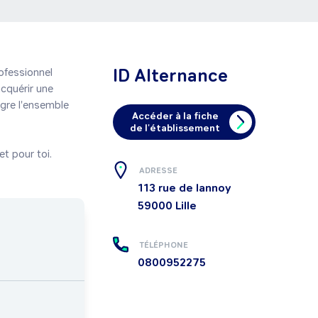
ID Alternance
ofessionnel 
cquérir une 
gre l'ensemble 
Accéder à la fiche
de l'établissement
t pour toi.
ADRESSE
113 rue de lannoy
59000
Lille
TÉLÉPHONE
0800952275