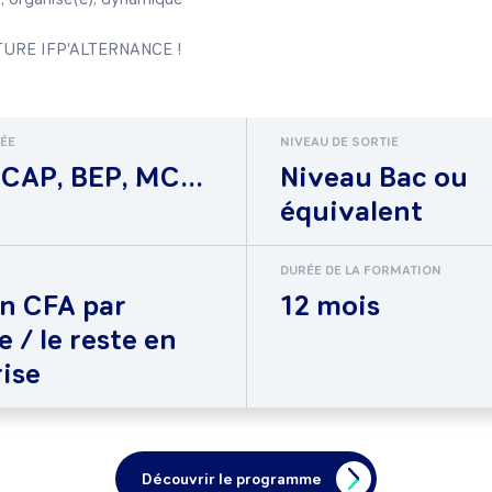
TURE IFP'ALTERNANCE ! 
RÉE
NIVEAU DE SORTIE
CAP, BEP, MC...
Niveau Bac ou
équivalent
DURÉE DE LA FORMATION
en CFA par
12 mois
 / le reste en
ise
Découvrir le programme