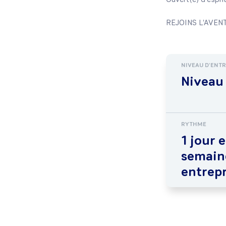
REJOINS L'AVEN
NIVEAU D'ENT
Niveau 
RYTHME
1 jour 
semaine
entrepr