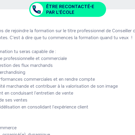
ÊTRE RECONTACTÉ•E
PAR L'ÉCOLE
de rejoindre la formation sur le titre professionnel de Conseiller 
es. C'est à dire que tu commences la formation quand tu veux  ! 

rmation tu seras capable de : 

le professionnelle et commerciale

gestion des flux marchands

erchandising

erformances commerciales et en rendre compte

nité marchande et contribuer à la valorisation de son image

ent en conduisant l’entretien de vente

 de ses ventes

idélisation en consolidant l’expérience client

commerce

, organisé(e), dynamique 
