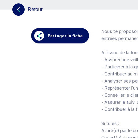
Retour
Nous te proposons 
Partager la fiche
entrées permanent
A l'issue de la fo
- Assurer une veil
- Participer à la 
- Contribuer au m
- Analyser ses p
- Représenter l’u
- Conseiller le cli
- Assurer le suivi
- Contribuer à la f
Si tu es : 

Attiré(e) par le 
Ouvert(e) d'esprit