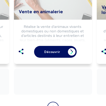
Ve
Vente en animalerie
lo
r 
Réalise la vente d'animaux vivants 
domestiques ou non domestiques et 
d
, 
d'articles destinés à leur entretien et 
es 
leur bien-être (aliments, cages, jouets, 
a
à 
...) selon la réglementation du 
se
commerce, les règles d'hygiène et de 
Découvrir
e 
sécurité et la stratégie commerciale de 
l'entreprise.

Peut coordonner une équipe.
c
mu
 
.

 
).
