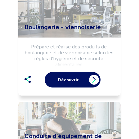
Boulangerie - viennoiserie
Prépare et réalise des produits de 
boulangerie et de viennoiserie selon les 
règles d'hygiène et de sécurité 
alimentaires.

Peut effectuer la vente de produits de 
boulangerie, viennoiserie.

Découvrir
Peut gérer un commerce de détail 
alimentaire (boulangerie, boulangerie-
pâtisserie, ...).
Conduite d'équipement de