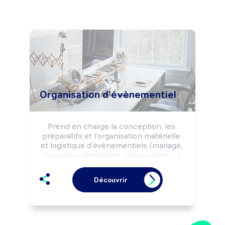
Organisation d'évènementiel
Prend en charge la conception, les 
préparatifs et l'organisation matérielle 
et logistique d'évènementiels (mariage, 
réception, séminaires, inauguration, ...) 
dans le cadre de prestations de service 
à des particuliers ou des 
Découvrir
professionnels.