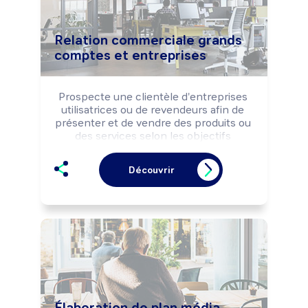
Relation commerciale grands
comptes et entreprises
Prospecte une clientèle d'entreprises 
utilisatrices ou de revendeurs afin de 
présenter et de vendre des produits ou 
des services selon les objectifs 
commerciaux de la structure.

Réalise le suivi commercial de la 
Découvrir
clientèle (opérations de fidélisation, 
enquêtes de satisfaction, ...).

Peut coordonner l'activité d'une équipe 
de vente.
Élaboration de plan média