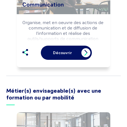
Communication
Organise, met en oeuvre des actions de 
communication et de diffusion de 
l'information et réalise des 
outils/supports de communication 
selon la stratégie de l'entreprise. Peut 
participer à la définition de la politique 
Découvrir
de communication et élaborer le plan 
de communication. Peut diriger un 
service ou une équipe.
Métier(s) envisageable(s) avec une
formation ou par mobilité