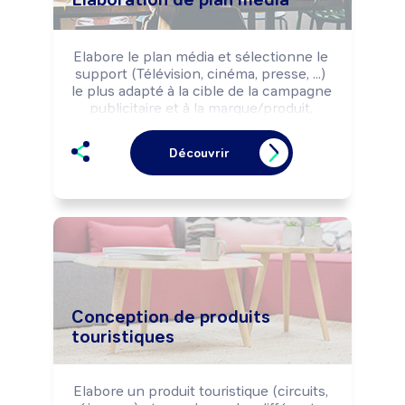
Elabore le plan média et sélectionne le 
support (Télévision, cinéma, presse, ...) 
le plus adapté à la cible de la campagne 
publicitaire et à la marque/produit, 
selon le budget alloué et la politique 
commerciale de l'entreprise ou de 
Découvrir
l'annonceur.

Peut négocier l'achat d'espaces 
publicitaires dans les différents types 
de supports média.

Peut coordonner une équipe ou un 
service.
Conception de produits
touristiques
Elabore un produit touristique (circuits, 