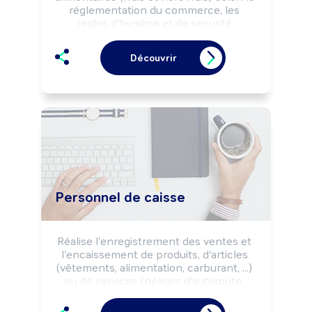
réglementation du commerce, les 
règles d'hygiène et de sécurité 
alimentaires et les objectifs 
commerciaux de l'enseigne, de 
Découvrir
l'entreprise.

Peut effectuer la préparation (cuisson, 
coupe, réalisation de plateaux, ...) de 
produits frais.
Personnel de caisse
Réalise l'enregistrement des ventes et 
l'encaissement de produits, d'articles 
(vêtements, alimentation, carburant, ...) 
ou de services (péages d'autoroute, 
parking, ...).

Peut effectuer le réassort des produits 