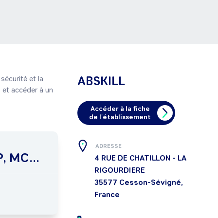
ABSKILL
écurité et la 
 et accéder à un 
Accéder à la fiche
de l'établissement
ADRESSE
, MC...
4 RUE DE CHATILLON - LA
RIGOURDIERE
35577
Cesson-Sévigné,
France