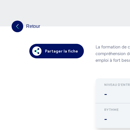
Retour
La formation de c
Partager la fiche
compréhension de 
emploi à fort bes
NIVEAU D'ENT
-
RYTHME
-