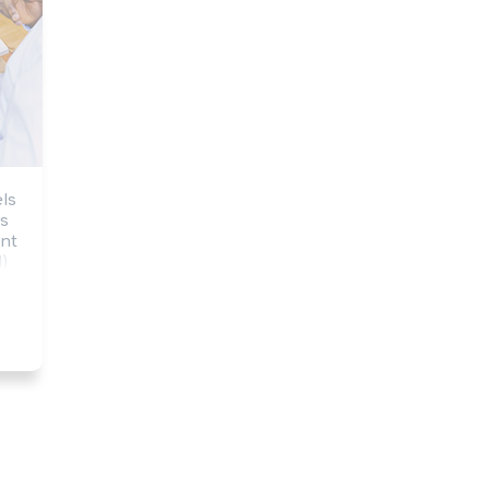
s 
s 
nt 
) 