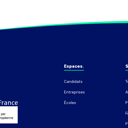
Espaces
S
Candidats
T
Entreprises
A
Écoles
P
F
P