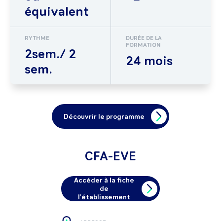
équivalent
RYTHME
DURÉE DE LA
FORMATION
2sem./ 2
24 mois
sem.
Découvrir le programme
CFA-EVE
Accéder à la fiche
de
l'établissement