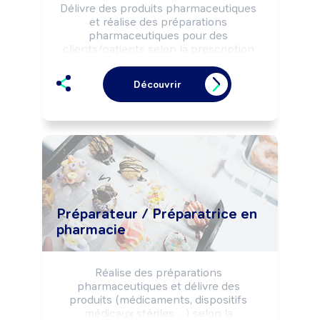
Délivre des produits pharmaceutiques 
et réalise des préparations 
pharmaceutiques pour des 
clients/patients selon la prescription 
médicale ou la demande individuelle.

Peut conseiller, vendre d'autres 
Découvrir
produits (parapharmacie, matériel 
médical, orthopédique, ...).

Peut intervenir dans le cadre d'actions 
de formation.

Peut coordonner une équipe, diriger 
une officine ou un service.
Préparateur / Préparatrice en
pharmacie
Réalise des préparations 
pharmaceutiques et délivre des 
produits (médicaments, dispositifs 
médicaux stériles, ...) selon la 