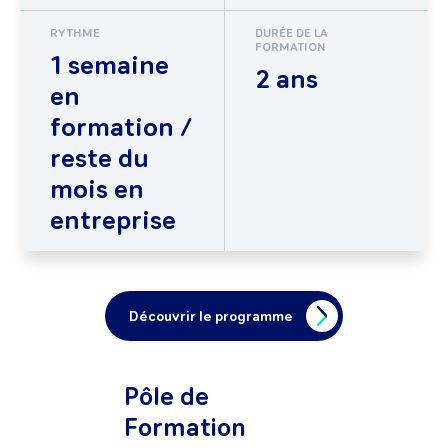
RYTHME
DURÉE DE LA
FORMATION
1 semaine
2 ans
en
formation /
reste du
mois en
entreprise
Découvrir le programme
Pôle de
Formation