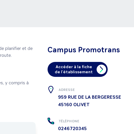
Campus Promotrans
 planifier et de 
oute.

Accéder à la fiche
de l'établissement
s, y compris à 
ADRESSE
959 RUE DE LA BERGERESSE
45160
OLIVET
TÉLÉPHONE
0246720345