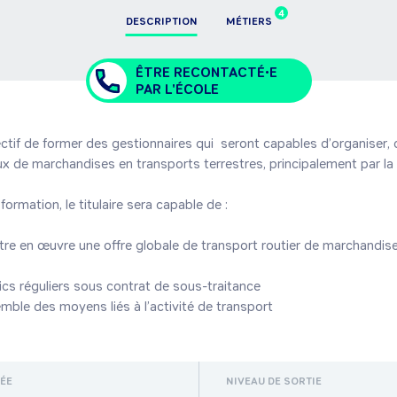
4
DESCRIPTION
MÉTIERS
ÊTRE RECONTACTÉ•E
PAR L'ÉCOLE
ectif de former des gestionnaires qui  seront capables d’organiser, de
ux de marchandises en transports terrestres, principalement par la r
formation, le titulaire sera capable de :

tre en œuvre une offre globale de transport routier de marchandise
fics réguliers sous contrat de sous-traitance

emble des moyens liés à l’activité de transport
RÉE
NIVEAU DE SORTIE