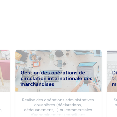
Gestion des opérations de
Di
circulation internationale des
tr
marchandises
m
Réalise des opérations administratives 
S
douanières (déclarations, 
s
, 
dédouanement, ...) ou commerciales 
d'acheminement (conditions 