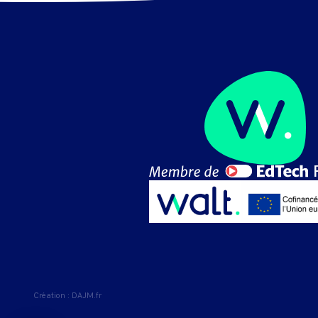
Création :
DAJM.fr