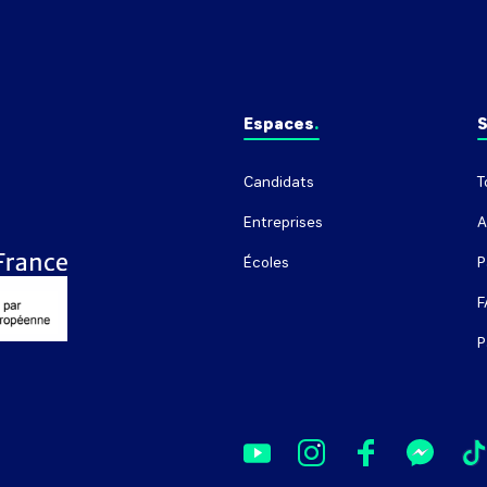
Espaces
S
Candidats
T
Entreprises
A
Écoles
P
F
P