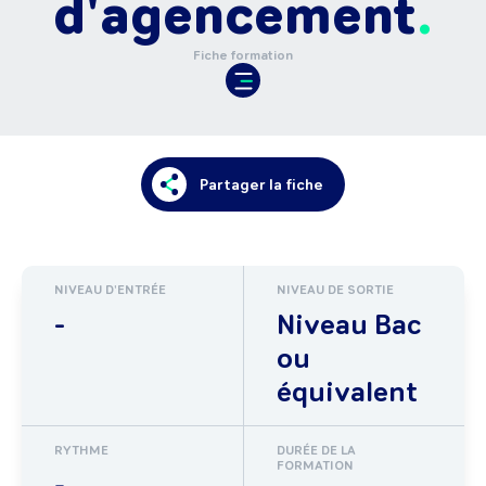
d'agencement
Fiche formation
Partager la fiche
NIVEAU D'ENTRÉE
NIVEAU DE SORTIE
-
Niveau Bac
ou
équivalent
RYTHME
DURÉE DE LA
FORMATION
-