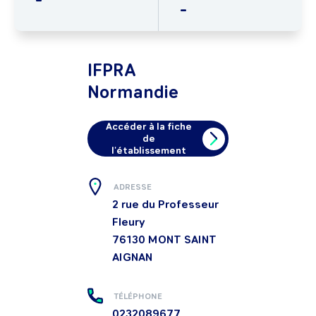
-
IFPRA
Normandie
Accéder à la fiche
de
l'établissement
ADRESSE
2 rue du Professeur
Fleury
76130
MONT SAINT
AIGNAN
TÉLÉPHONE
0232089677