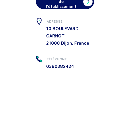
de
l'établissement
ADRESSE
10 BOULEVARD
CARNOT
21000
Dijon, France
TÉLÉPHONE
0380382424