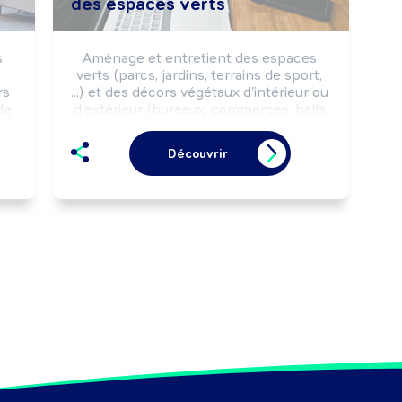
des espaces verts
 
Aménage et entretient des espaces 
verts (parcs, jardins, terrains de sport, 
s 
...) et des décors végétaux d'intérieur ou 
e 
d'extérieur (bureaux, commerces, halls 
d'accueil, murs végétaux, ...) selon les 
règles de sécurité et la réglementation 
Découvrir
environnementale.

Peut aménager des ouvrages 
paysagers, des ouvrages maçonnés et 
installer du mobilier urbain.

Peut coordonner une équipe.