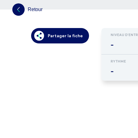
Retour
NIVEAU D'ENT
Partager la fiche
-
RYTHME
-