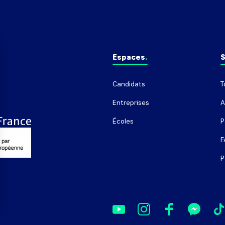
Espaces
S
Candidats
T
Entreprises
A
Écoles
P
F
P