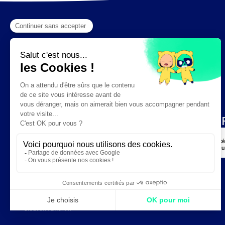
Création :
DAJM.fr