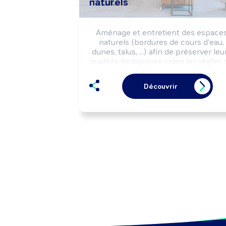
naturels
Aménage et entretient des espaces
naturels (bordures de cours d'eau, 
dunes, talus, ...) afin de préserver leur
qualités biologiques selon les règles d
sécurité et la réglementation 
environnementale.

Découvrir
Peut installer des équipements de 
préservation du littoral.

Peut coordonner une équipe.