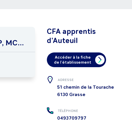
CFA apprentis
d'Auteuil
, MC...
Accéder à la fiche
de l'établissement
ADRESSE
51 chemin de la Tourache
6130
Grasse
TÉLÉPHONE
0493709797