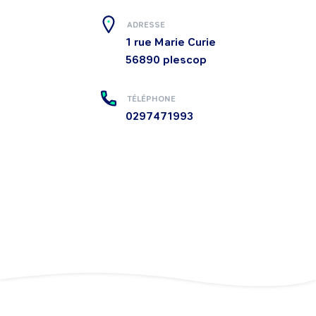
ADRESSE
1 rue Marie Curie
56890
plescop
TÉLÉPHONE
0297471993