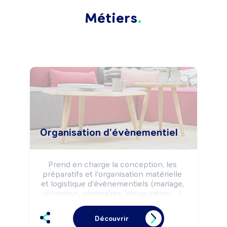
Métiers
Organisation d'évènementiel
Prend en charge la conception, les 
préparatifs et l'organisation matérielle 
et logistique d'évènementiels (mariage, 
réception, séminaires, inauguration, ...) 
dans le cadre de prestations de service 
à des particuliers ou des 
Découvrir
professionnels.