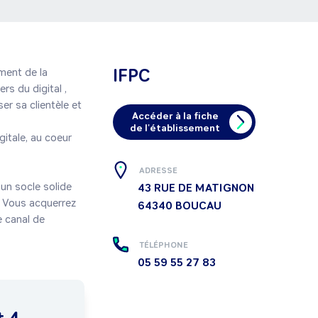
IFPC
ent de la 
s du digital , 
r sa clientèle et 
Accéder à la fiche
de l'établissement
tale, au coeur 
ADRESSE
n socle solide 
43 RUE DE MATIGNON
 Vous acquerrez 
64340
BOUCAU
canal de 
TÉLÉPHONE
05 59 55 27 83