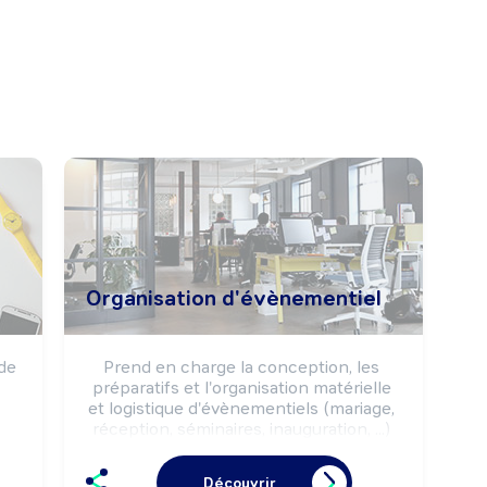
Organisation d'évènementiel
de 
Prend en charge la conception, les 
préparatifs et l'organisation matérielle 
et logistique d'évènementiels (mariage, 
réception, séminaires, inauguration, ...) 
t 
dans le cadre de prestations de service 
e 
à des particuliers ou des 
Découvrir