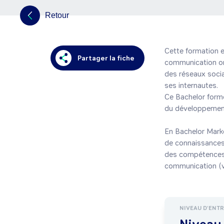
Retour
Cette formation e
Partager la fiche
communication omni
des réseaux sociau
ses internautes.

Ce Bachelor forme
du développement
En Bachelor Marke
de connaissances 
des compétences 
communication (v
NIVEAU D'ENT