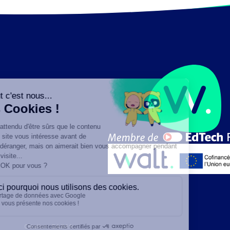
Création :
DAJM.fr