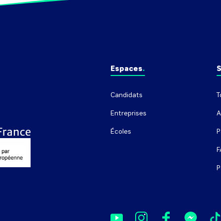
Espaces
S
Candidats
T
Entreprises
A
Écoles
P
F
P