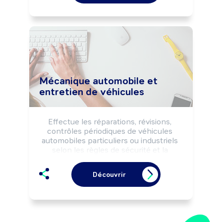
Peut coordonner une équipe.
Mécanique automobile et
entretien de véhicules
Effectue les réparations, révisions, 
contrôles périodiques de véhicules 
automobiles particuliers ou industriels 
selon les règles de sécurité et la 
réglementation.

Peut effectuer des dépannages et des 
Découvrir
essais de véhicules sur route.

Peut coordonner une équipe.