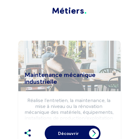
Métiers
Maintenance mécanique
industrielle
Réalise l'entretien, la maintenance, la 
mise à niveau ou la rénovation 
mécanique des matériels, équipements, 
installations de production/exploitation 
industrielles, selon les règles de 
sécurité et les impératifs de production 
Découvrir
(délais, qualité, ...).
