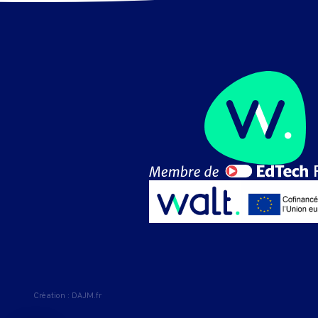
Création :
DAJM.fr