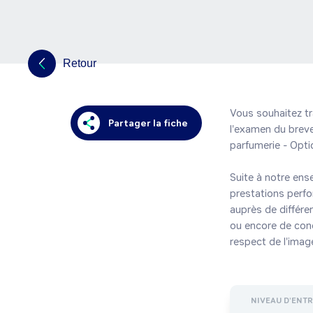
Retour
Vous souhaitez tr
Partager la fiche
l'examen du brevet
parfumerie - Opti
Suite à notre ens
prestations perfor
auprès de différen
ou encore de conc
respect de l'image
NIVEAU D'ENT