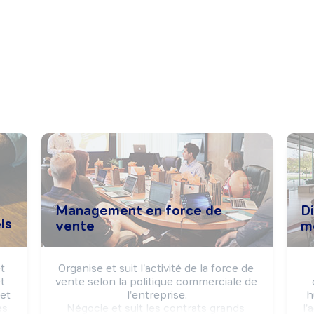
Management en force de
Di
ls
vente
m
 
Organise et suit l'activité de la force de 
 
vente selon la politique commerciale de 
et 
l'entreprise.

h
s 
Négocie et suit les contrats grands 
l'