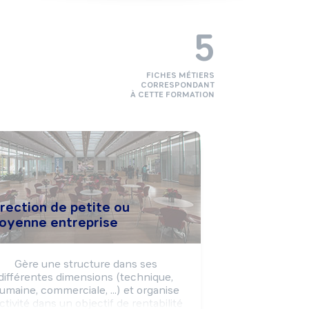
5
FICHES MÉTIERS
CORRESPONDANT
À CETTE FORMATION
rection de petite ou
oyenne entreprise
Gère une structure dans ses 
différentes dimensions (technique, 
umaine, commerciale, ...) et organise 
activité dans un objectif de rentabilité 