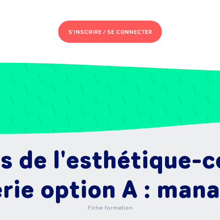
S'INSCRIRE /
SE CONNECTER
s de l'esthétique-
rie option A : man
Fiche formation