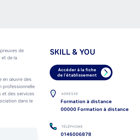
SKILL & YOU
épreuves de 
et de la 
Accéder à la fiche
de l'établissement
e en œuvre des 
 professionnelle 
 et des services 
ADRESSE
ciation dans le 
Formation à distance
00000
Formation à distance
TÉLÉPHONE
0146006878