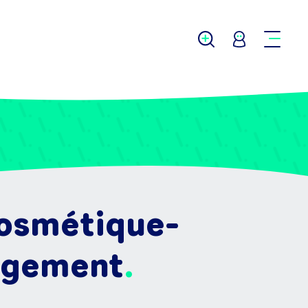
cosmétique-
agement