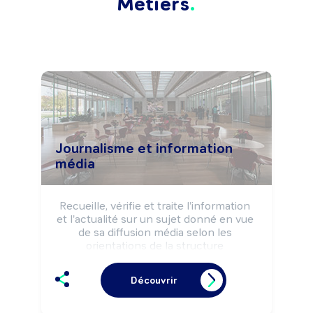
Métiers
Journalisme et information
média
Recueille, vérifie et traite l'information 
et l'actualité sur un sujet donné en vue 
de sa diffusion média selon les 
orientations de la structure 
d'information, les règles déontologiques 
et la réglementation de l'information.

Découvrir
Peut définir la politique d'information de 
la structure.

Peut animer une équipe.