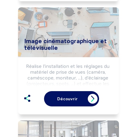
Image cinématographique et
télévisuelle
Réalise l'installation et les réglages du 
matériel de prise de vues (caméra, 
caméscope, moniteur, ...), d'éclairage 
(projecteurs, spots, ...) et effectue les 
prises de vues des scènes, des 
séquences de tournages, de spectacles 
Découvrir
selon les impératifs de la production 
(délais, budgets, programmation, ...).

Peut coordonner une équipe.