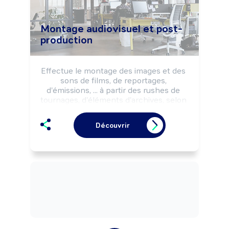
Montage audiovisuel et post-
production
Effectue le montage des images et des 
sons de films, de reportages, 
d'émissions, ... à partir des rushes de 
tournages, d'éléments d'archives, selon 
les intentions artistiques définies 
préalablement.

Découvrir
Peut élaborer des trucages vidéo.