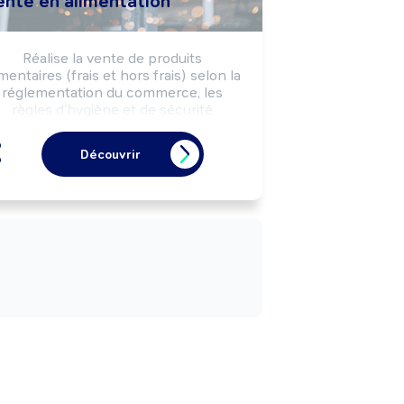
ente en alimentation
Réalise la vente de produits 
imentaires (frais et hors frais) selon la 
réglementation du commerce, les 
règles d'hygiène et de sécurité 
alimentaires et les objectifs 
commerciaux de l'enseigne, de 
Découvrir
l'entreprise.

ut effectuer la préparation (cuisson, 
coupe, réalisation de plateaux, ...) de 
produits frais.