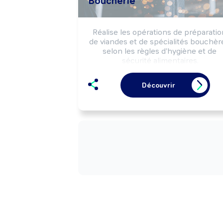
Boucherie
Réalise les opérations de préparation
de viandes et de spécialités bouchère
selon les règles d'hygiène et de 
sécurité alimentaires.

Peut effectuer la vente de produits d
boucherie.

Découvrir
Peut gérer un commerce de détail 
alimentaire (boucherie, boucherie-
charcuterie, ...).