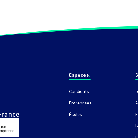
Espaces
S
Candidats
T
Entreprises
A
Écoles
P
F
P