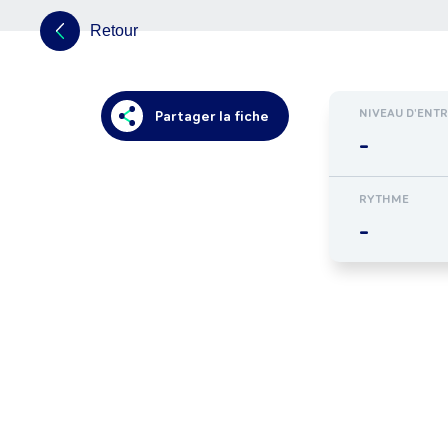
Retour
NIVEAU D'ENT
Partager la fiche
-
RYTHME
-