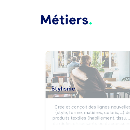
Métiers
Stylisme
Crée et conçoit des lignes nouvelles
(style, forme, matières, coloris, ...) de
produits textiles (habillement, tissu, ...)
d'articles chaussants ou d'accessoire
de mode (bijoux, ...) en tenant compt