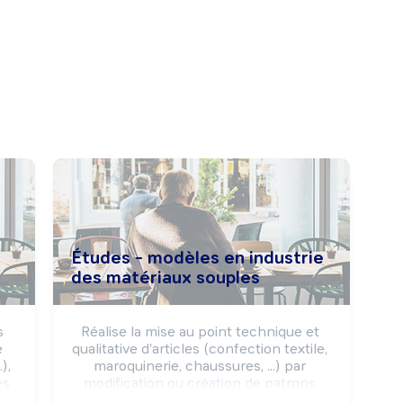
Études - modèles en industrie
des matériaux souples
 
Réalise la mise au point technique et 
 
qualitative d'articles (confection textile, 
, 
maroquinerie, chaussures, ...) par 
s 
modification ou création de patrons 
e 
modèles en fonction d'un cahier des 