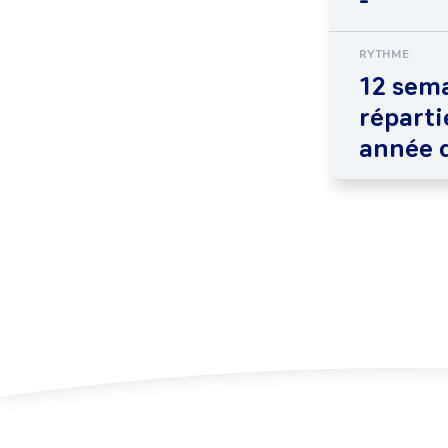
-
RYTHME
12 sem
réparti
année 