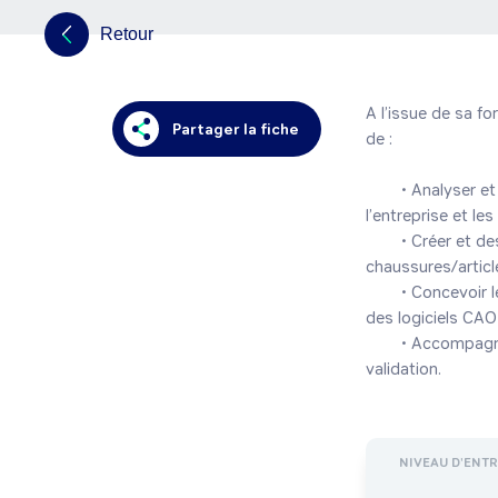
Retour
A l’issue de sa f
Partager la fiche
de :

	• Analyser et concevoir un projet de collection en adéquation avec le positionnement de 
l’entreprise et les
	• Créer et dessiner des croquis, dessins et concevoir les maquettes des modèles de 
chaussures/articl
	• Concevoir le patronnage des modèles de chaussures/articles chaussants (à la main et/ou avec 
des logiciels CAO)
	• Accompagner la mise au point des modèles de chaussures/articles chaussants jusqu’à la 
NIVEAU D'ENT