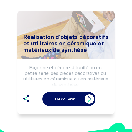
Réalisation d'objets décoratifs
et utilitaires en céramique et
matériaux de synthèse
Façonne et décore, à l'unité ou en 
petite série, des pièces décoratives ou 
utilitaires en céramique ou en matériaux 
de synthèse.

Peut créer et commercialiser des 
pièces façonnées et réaliser la 
Découvrir
restauration de pièces anciennes.

Peut transmettre son savoir-faire.

Peut diriger un service ou une 
structure.