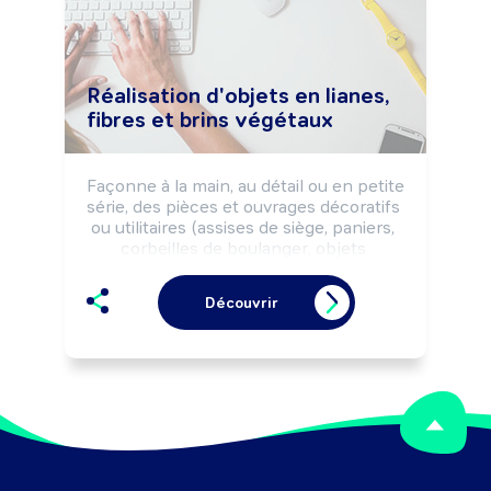
Réalisation d'objets en lianes,
fibres et brins végétaux
Façonne à la main, au détail ou en petite 
série, des pièces et ouvrages décoratifs 
ou utilitaires (assises de siège, paniers, 
corbeilles de boulanger, objets 
d'ameublement, ...) à base de fibres, 
brins et lianes végétaux (paille, osier, 
Découvrir
rotin, ...).

Peut créer de nouveaux modèles, 
usiner le rotin ou le bois, réaliser des 
architectures végétales décoratives ou 
utilitaires et cultiver l'osier.

Peut mener des actions de formation 
ou de sensibilisation à la profession.

Peut diriger une structure.