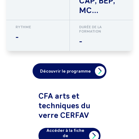
CAP, BEP,
MC...
RYTHME
DURÉE DE LA
FORMATION
-
-
Découvrir le programme
CFA arts et
techniques du
verre CERFAV
Accéder à la fiche
de