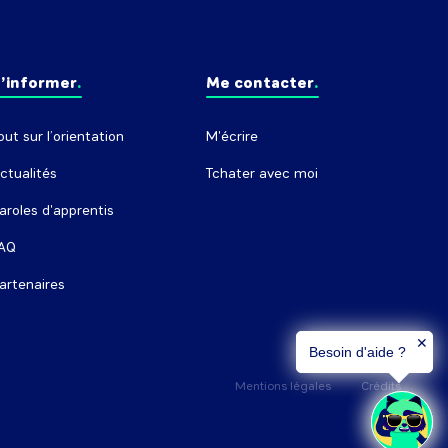
’informer
Me contacter
out sur l’orientation
M'écrire
ctualités
Tchater avec moi
aroles d'apprentis
AQ
artenaires
✕
Besoin d'aide ?
Mentions légales
Crédits