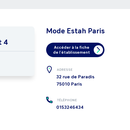
Mode Estah Paris
t 4
Accéder à la fiche
de l'établissement
ADRESSE
32 rue de Paradis
75010
Paris
TÉLÉPHONE
0153246434