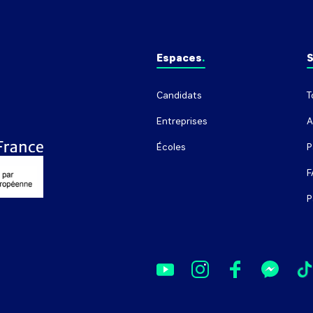
Espaces
S
Candidats
T
Entreprises
A
Écoles
P
F
P