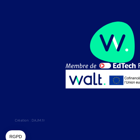
Création :
DAJM.fr