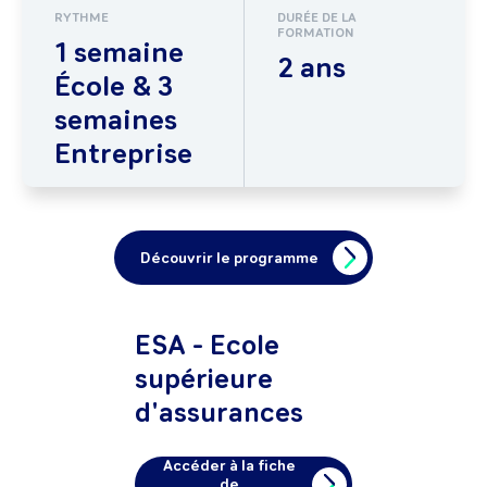
RYTHME
DURÉE DE LA
FORMATION
1 semaine
2 ans
École & 3
semaines
Entreprise
Découvrir le programme
ESA - Ecole
supérieure
d'assurances
Accéder à la fiche
de