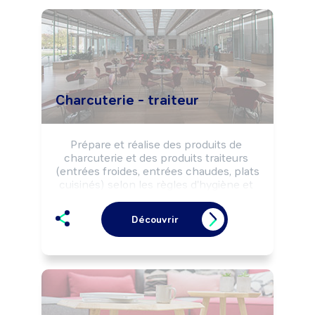
Charcuterie - traiteur
Prépare et réalise des produits de 
charcuterie et des produits traiteurs 
(entrées froides, entrées chaudes, plats 
cuisinés) selon les règles d'hygiène et 
de sécurité alimentaires.

Peut effectuer la vente de produits de 
Découvrir
charcuterie et de produits traiteurs.

Peut gérer un commerce de détail 
alimentaire (charcuterie, boucherie-
charcuterie, ...).