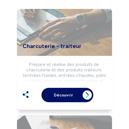
Charcuterie - traiteur
Prépare et réalise des produits de 
charcuterie et des produits traiteurs 
(entrées froides, entrées chaudes, plats 
cuisinés) selon les règles d'hygiène et 
de sécurité alimentaires.

Peut effectuer la vente de produits de 
Découvrir
charcuterie et de produits traiteurs.

Peut gérer un commerce de détail 
alimentaire (charcuterie, boucherie-
charcuterie, ...).