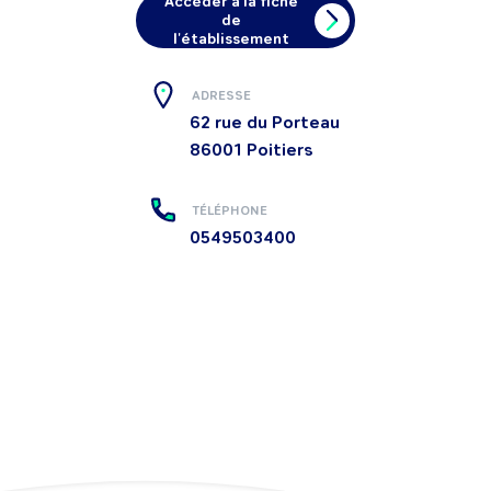
Accéder à la fiche
de
l'établissement
ADRESSE
62 rue du Porteau
86001
Poitiers
TÉLÉPHONE
0549503400