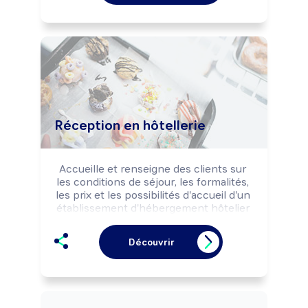
Peut coordonner l'activité d'une équipe.
Réception en hôtellerie
Accueille et renseigne des clients sur 
les conditions de séjour, les formalités, 
les prix et les possibilités d'accueil d'un 
établissement d'hébergement hôtelier 
ou touristique selon la charte qualité et 
la politique commerciale de 
Découvrir
l'établissement. Effectue les tâches 
administratives (réservations, 
planification, traitement du courrier, ...) 
et comptables (facturation, 
encaissement, ...) des dossiers clients. 