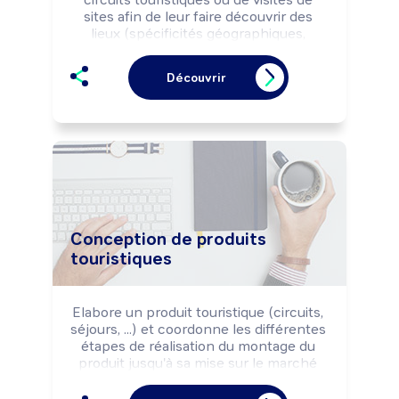
sites afin de leur faire découvrir des 
lieux (spécificités géographiques, 
historiques, culturelles, ...), selon les 
règles de sécurité des biens et des 
Découvrir
personnes.

Peut animer des conférences.

Peut effectuer un accompagnement 
sportif (randonnée équestre, ascension 
de sommets, ...).
Conception de produits
touristiques
Elabore un produit touristique (circuits, 
séjours, ...) et coordonne les différentes 
étapes de réalisation du montage du 
produit jusqu'à sa mise sur le marché 
selon les règles de sécurité des biens 
et des personnes.
