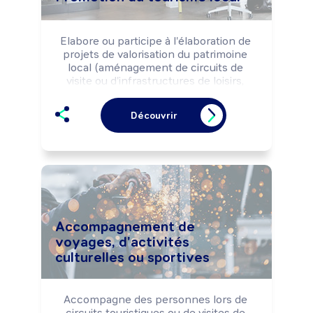
Elabore ou participe à l'élaboration de 
projets de valorisation du patrimoine 
local (aménagement de circuits de 
visite ou d'infrastructures de loisirs, 
mise en valeur de sites, ...) afin 
d'augmenter l'attractivité du territoire et 
Découvrir
les flux touristiques. Peut organiser des 
manifestations évènementielles 
(festival, spectacles, ...). Peut diriger une 
structure.
Accompagnement de
voyages, d'activités
culturelles ou sportives
Accompagne des personnes lors de 
circuits touristiques ou de visites de 