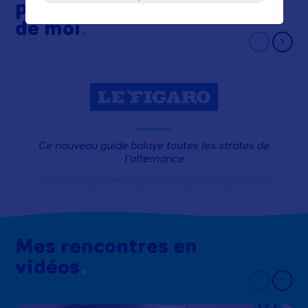
presque, mais on parle
de moi
Ce nouveau guide balaye toutes les strates de
l’alternance
Mes rencontres en
vidéos