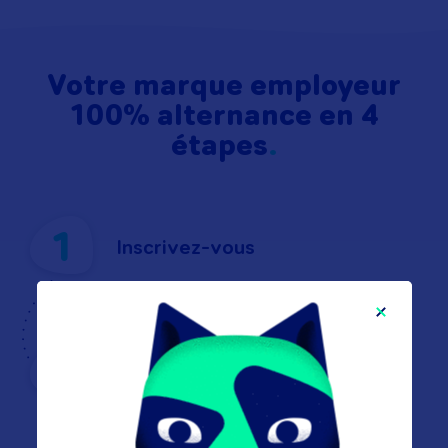
Votre marque employeur
100% alternance en 4
étapes
1
Inscrivez-vous
2
Valorisez votre espace école