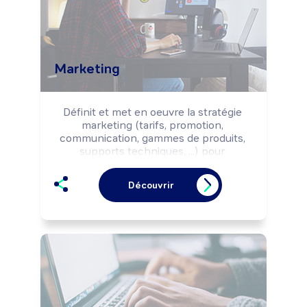
d'actions de formation.

Peut coordonner une équipe.
Marketing
Définit et met en oeuvre la stratégie 
marketing (tarifs, promotion, 
communication, gammes de produits, 
supports techniques, ...) pour 
l'ensemble des produits de l'entreprise. 
Peut diriger un service ou coordonner 
Découvrir
l'activité d'une équipe.