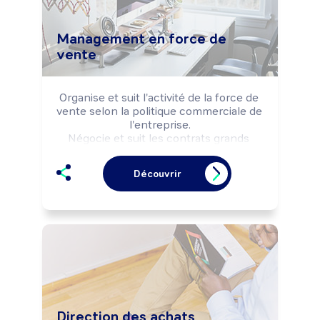
Management en force de
vente
Organise et suit l'activité de la force de 
vente selon la politique commerciale de 
l'entreprise.

Négocie et suit les contrats grands 
comptes.

Coordonne une ou plusieurs équipes de 
Découvrir
commerciaux.
Direction des achats