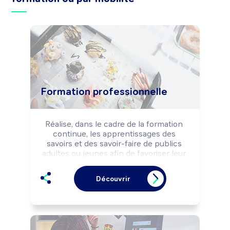
Formation professionnelle
Réalise, dans le cadre de la formation 
continue, les apprentissages des 
savoirs et des savoir-faire de publics 
adultes ou jeunes afin de favoriser leur 
insertion professionnelle ou leur 
adaptation aux évolutions techniques et 
Découvrir
professionnelles.

Peut réaliser l'analyse des besoins de 
formation d'une structure et concevoir 
des produits pédagogiques.

Peut négocier la sous-traitance 