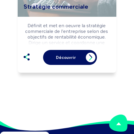
Stratégie commerciale
Définit et met en oeuvre la stratégie 
commerciale de l'entreprise selon des 
objectifs de rentabilité économique. 
Dirige un service et coordonne une 
équipe. Peut organiser et développer 
l'activité commerciale à l'international 
Découvrir
ou un type de vente en e-commerce.