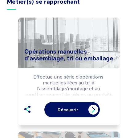
Métier(s) se rapprochant
Opérations manuelles
d'assemblage, tri ou emballage
Effectue une série d'opérations 
manuelles liées au tri, à 
l'assemblage/montage et au 
conditionnement de pièces ou produits 
divers (plasturgiques, alimentaires, 
optiques) sur une table de travail et une 
Découvrir
ligne de production automatisée 
(principalement en fin de ligne, ...). 
Intervient selon les impératifs de 
production et les normes d'hygiène et 
de sécurité. Peut alimenter une 