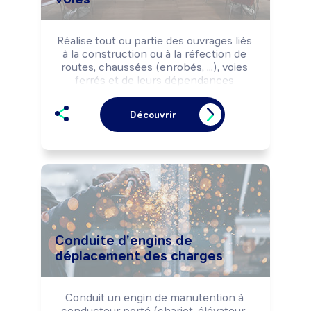
Réalise tout ou partie des ouvrages liés 
à la construction ou à la réfection de 
routes, chaussées (enrobés, ...), voies 
ferrés et de leurs dépendances 
(bordures, trottoirs, caniveaux,...) selon 
les règles de sécurité.

Découvrir
Peut conduire des engins de travaux 
publics.
Conduite d'engins de
déplacement des charges
Conduit un engin de manutention à 
conducteur porté (chariot-élévateur, 