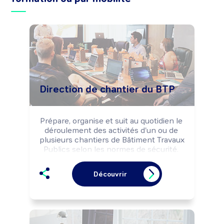
Direction de chantier du BTP
Prépare, organise et suit au quotidien le 
déroulement des activités d'un ou de 
plusieurs chantiers de Bâtiment Travaux 
Publics selon les normes de sécurité. 
Coordonne les interventions des 
équipes internes et externes à 
Découvrir
l'entreprise selon les impératifs de 
délais.