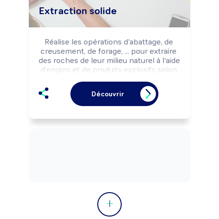
Extraction solide
Réalise les opérations d'abattage, de 
creusement, de forage, ... pour extraire 
des roches de leur milieu naturel à l'aide 
d'engins et de produits explosifs selon 
les règles de sécurité. Charge et 
transporte des matières au sein de 
Découvrir
l'exploitation. Peut effectuer des 
démolitions (parois rocheuses, 
montagnes, ...) pour l'aménagement 
d'ouvrages de travaux publics.