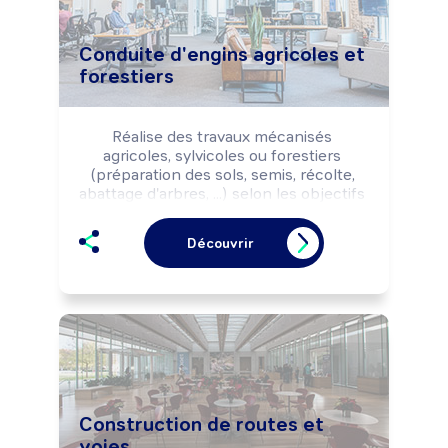
Conduite d'engins agricoles et
forestiers
Réalise des travaux mécanisés 
agricoles, sylvicoles ou forestiers 
(préparation des sols, semis, récolte, 
abattage d'arbres, ...) selon les objectifs 
de production (quantité, qualité, ...), la 
commande du client, les règles 
Découvrir
d'hygiène, de sécurité et la 
réglementation environnementale.
Construction de routes et
voies