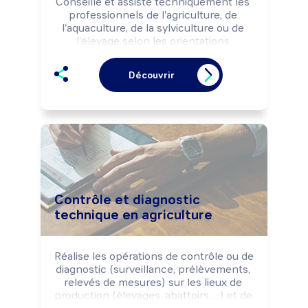
Conseille et assiste techniquement les 
professionnels de l'agriculture, de 
l'aquaculture, de la sylviculture ou de 
l'élevage selon les orientations 
institutionnelles (préservation du 
patrimoine naturel, ...), les projets 
Découvrir
d'aménagement du territoire (dispositif 
de gestion de l'eau,...) ou d'implantation 
d'exploitation agricole et d'élevage, et la 
réglementation environnementale.

Peut former et sensibiliser différents 
publics. Peut réaliser des prélèvements 
d'échantillons.

Peut coordonner une équipe.
Contrôle et diagnostic
technique en agriculture
Réalise les opérations de contrôle ou de 
diagnostic (surveillance, prélèvements, 
relevés de mesures) sur les lieux de 
production (élevages, abattoirs, ...) et de 