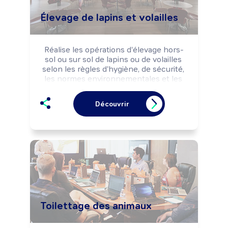
Élevage de lapins et volailles
Réalise les opérations d'élevage hors-
sol ou sur sol de lapins ou de volailles 
selon les règles d'hygiène, de sécurité, 
les normes environnementales et les 
impératifs de production.

Peut transformer et commercialiser des 
Découvrir
produits issus de l'élevage (viande, 
oeufs, ...).

Peut coordonner une équipe ou diriger 
un élevage.
Toilettage des animaux