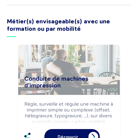
Métier(s) envisageable(s) avec une
formation ou par mobilité
Conduite de machines
d'impression
Règle, surveille et régule une machine à 
imprimer simple ou complexe (offset, 
héliogravure, typogravure, ...), sur divers 
supports (papier, carton, matière 
plastique, tissu, métal, ...), selon les 
règles de sécurité et les impératifs de 
Découvrir