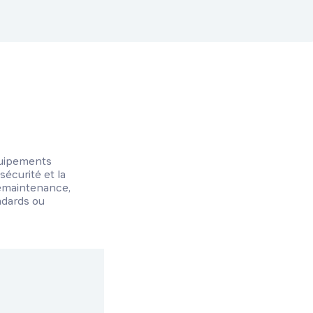
équipements
sécurité et la
élémaintenance,
ndards ou