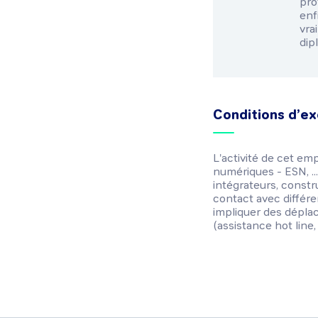
pro
enfi
vra
dip
Conditions d’ex
L'activité de cet em
numériques - ESN, ..
intégrateurs, constr
contact avec différen
impliquer des déplac
(assistance hot line,