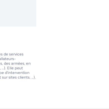
es de services
allateurs-
és, des armées, en
..). Elle peut
pe d'intervention
r sites clients, ...).