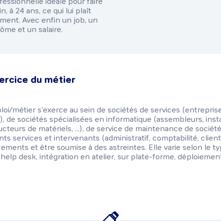
fessionnelle idéale pour faire
n, à 24 ans, ce qui lui plaît
iment. Avec enfin un job, un
lôme et un salaire.
ercice du métier
ploi/métier s'exerce au sein de sociétés de services (entrepris
.), de sociétés spécialisées en informatique (assembleurs, inst
ucteurs de matériels, ...), de service de maintenance de sociét
ts services et intervenants (administratif, comptabilité, client, .
ements et être soumise à des astreintes. Elle varie selon le ty
 help desk, intégration en atelier, sur plate-forme, déploiement su