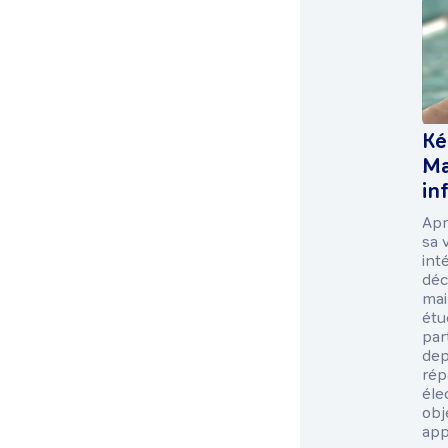
Ké
Ma
in
Apr
sa 
int
déc
mai
étu
par
dep
rép
éle
obj
app