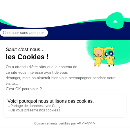
Mentions légales
Crédits
✕
Besoin d'aide ?