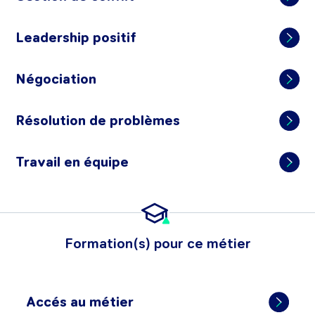
Leadership positif
Négociation
Résolution de problèmes
Travail en équipe
Formation(s) pour ce métier
Accés au métier