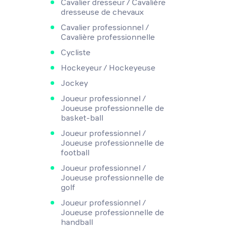
Cavalier dresseur / Cavalière
dresseuse de chevaux
Cavalier professionnel /
Cavalière professionnelle
Cycliste
Hockeyeur / Hockeyeuse
Jockey
Joueur professionnel /
Joueuse professionnelle de
basket-ball
Joueur professionnel /
Joueuse professionnelle de
football
Joueur professionnel /
Joueuse professionnelle de
golf
Joueur professionnel /
Joueuse professionnelle de
handball