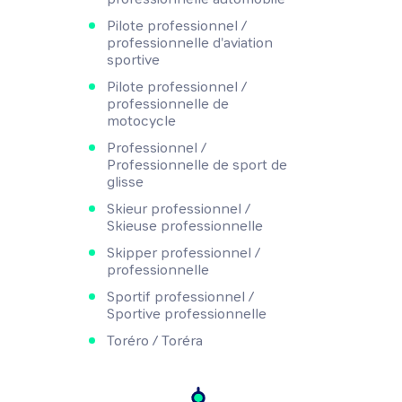
Pilote professionnel /
professionnelle d'aviation
sportive
Pilote professionnel /
professionnelle de
motocycle
Professionnel /
Professionnelle de sport de
glisse
Skieur professionnel /
Skieuse professionnelle
Skipper professionnel /
professionnelle
Sportif professionnel /
Sportive professionnelle
Toréro / Toréra