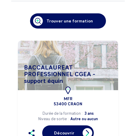
Trouver une formation
BACCALAUREAT
PROFESSIONNEL CGEA -
support équin
MFR
53400 CRAON
Durée de la formation :
3 ans
Niveau de sortie :
Autre ou aucun
Découvrir