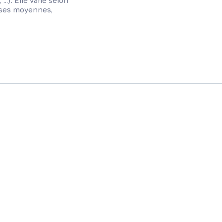
..). Elle varie selon
prises moyennes,