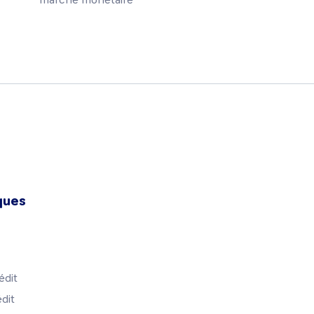
ques
édit
dit