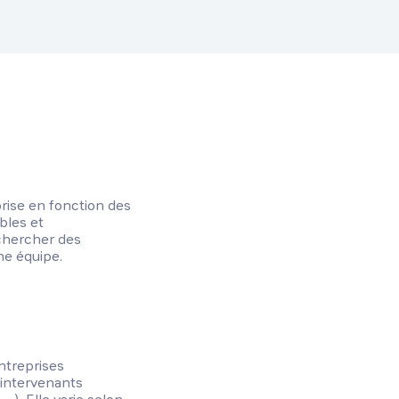
eprise en fonction des
bles et
echercher des
ne équipe.
ntreprises
t intervenants