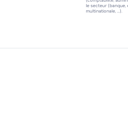
(comptabilité, admini
le secteur (banque, e
multinationale, ...).