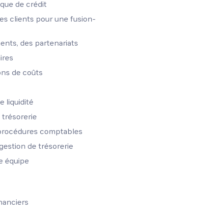
ique de crédit
s clients pour une fusion-
nts, des partenariats
ires
ons de coûts
 liquidité
 trésorerie
s procédures comptables
gestion de trésorerie
ne équipe
nanciers