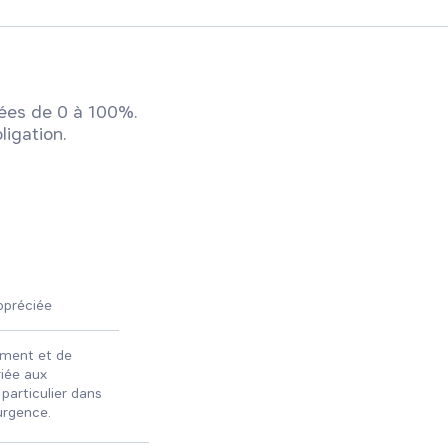
ées de 0 à 100%.
ligation.
ppréciée
ement et de
iée aux
n particulier dans
’urgence.