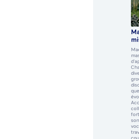
Ma
mi
Mae
mas
d’a
Cha
div
gro
dis
que
évo
Acc
col
for
son
voc
tra
cou