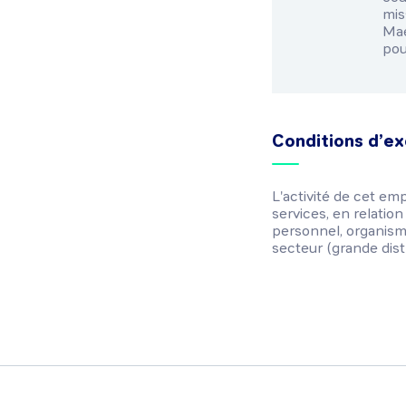
mis
Mae
pou
Conditions d’ex
L'activité de cet emp
services, en relatio
personnel, organismes
secteur (grande distri