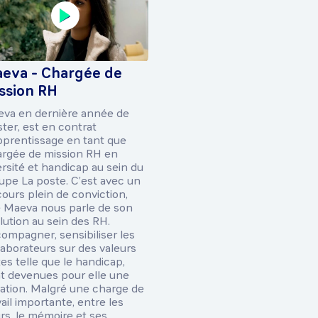
eva - Chargée de
ssion RH
va en dernière année de
ter, est en contrat
pprentissage en tant que
rgée de mission RH en
ersité et handicap au sein du
upe La poste. C’est avec un
cours plein de conviction,
 Maeva nous parle de son
lution au sein des RH.
ompagner, sensibiliser les
laborateurs sur des valeurs
tes telle que le handicap,
t devenues pour elle une
ation. Malgré une charge de
vail importante, entre les
rs, le mémoire et ses