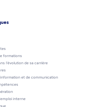
ques
stes
de formations
s l'évolution de sa carrière
ères
'information et de communication
compétences
nération
'emploi interne
ique