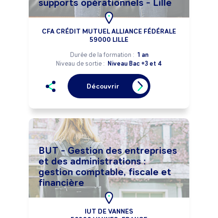
supports opérationnels - Lille
CFA CRÉDIT MUTUEL ALLIANCE FÉDÉRALE
59000 LILLE
Durée de la formation :
1 an
Niveau de sortie :
Niveau Bac +3 et 4
Découvrir
BUT - Gestion des entreprises
et des administrations :
gestion comptable, fiscale et
financière
IUT DE VANNES