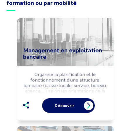
formation ou par mobilité
Management en exploitation
bancaire
Organise la planification et le 
fonctionnement d'une structure 
bancaire (caisse locale, service, bureau, 
agence, ...) selon les orientations de la 
politique commerciale de la banque et 
la réglementation bancaire.

Découvrir
Peut gérer un portefeuille de clients, 
représenter son établissement auprès 
d'instances administratives ou 
juridiques et former des collaborateurs 
à divers produits financiers.