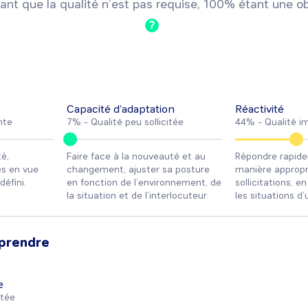
ant que la qualité n’est pas requise, 100% étant une ob
?
Capacité d’adaptation
Réactivité
nte
7% -
Qualité peu sollicitée
44% -
Qualité i
é,
Faire face à la nouveauté et au
Répondre rapid
es en vue
changement, ajuster sa posture
manière appropr
défini.
en fonction de l’environnement, de
sollicitations, e
la situation et de l’interlocuteur.
les situations d
prendre
e
itée