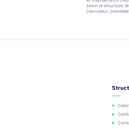
et intervenants (ress
selon la structure (é
(recruteur, prestata
Struc
Cabi
Cent
Centr