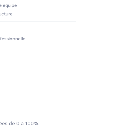
ne équipe
ructure
ofessionnelle
ées de 0 à 100%.