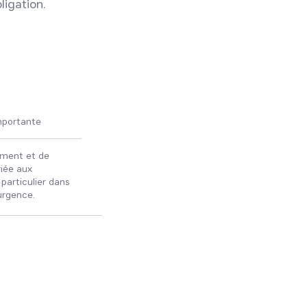
ligation.
mportante
ement et de
iée aux
n particulier dans
’urgence.