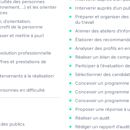
ficultés des personnes
nement, ...) et les orienter
Intervenir auprès d'un pub
rces
Préparer et organiser des
 d'orientation,
du travail
ofil de la personne
Animer des ateliers d'info
asser et mettre à jour)
Élaborer des recommanda
Analyser des profils en en
évolution professionnelle
Réaliser un bilan de com
fres et prestations de
Participer à l'évaluation de
Sélectionner des candida
ervenants à la réalisation
Concevoir un programme d
rsonnes en difficulté
Concevoir un programme 
Concevoir un programme 
Proposer une réponse à u
Réaliser un audit
 des publics
Rédiger un rapport d'audit